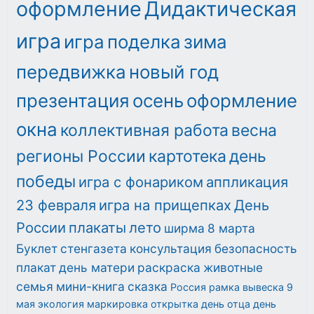
оформление
Дидактическая
игра
игра
поделка
зима
передвижка
новый год
презентация
осень
оформление
окна
коллективная работа
весна
регионы России
картотека
день
победы
игра с фонариком
аппликация
23 февраля
игра на прищепках
День
России
плакаты
лето
ширма
8 марта
Буклет
стенгазета
консультация
безопасность
плакат
день матери
раскраска
животные
семья
мини-книга
сказка
Россия
рамка
вывеска
9
мая
экология
маркировка
открытка
день отца
день