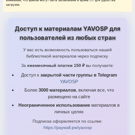
внимание, что файлы могут быть запакованы в архив
ZIP
для удобства
загрузки.
Доступ к материалам YAVOSP для
пользователей из любых стран
У вас есть возможность пользоваться нашей
библиотекой материалов через подписку.
За
ежемесячный платеж 150 ₽
вы получаете:
Доступ к
закрытой части группы в Telegram
YAVOSP
Более
3000 материалов
, включая все, что
размещено на сайте
Неограниченное использование
материалов в
личных целях
Подписка оформляется по ссылке:
https://paywall.pw/yavosp