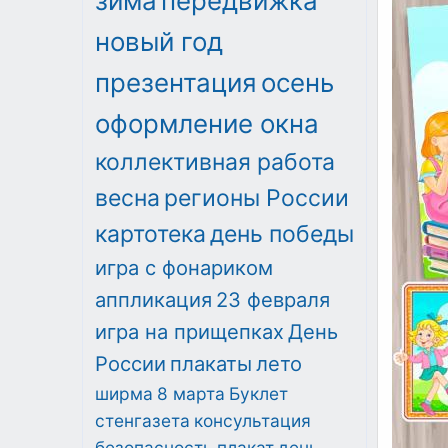
зима
передвижка
новый год
презентация
осень
оформление окна
коллективная работа
весна
регионы России
картотека
день победы
игра с фонариком
аппликация
23 февраля
игра на прищепках
День
России
плакаты
лето
ширма
8 марта
Буклет
стенгазета
консультация
безопасность
плакат
день