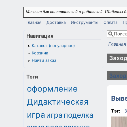
Перейти к основному содержанию
Магазин для воспитателей и родителей. Шаблоны дл
Главная
Доставка
Инструменты
Оплата
П
Поиск
Навигация
Форма
Главная
Каталог (популярное)
Вы здес
Корзина
Захо
Найти заказ
Заход
Тэги
оформление
Выве
Дидактическая
Тэг:
З
игра
игра
поделка