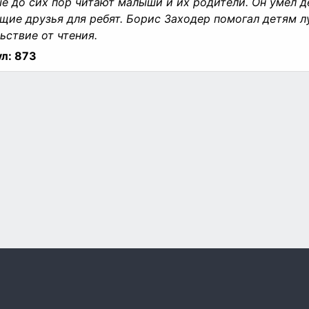
е до сих пор читают малыши и их родители. Он умел де
щие друзья для ребят. Борис Заходер помогал детям л
ьствие от чтения.
л:
873