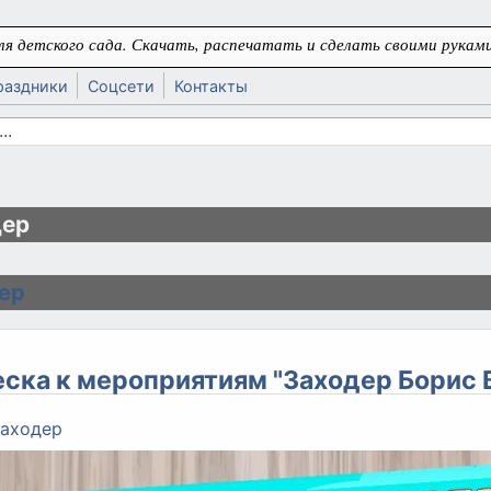
я детского сада. Скачать, распечатать и сделать своими руками
раздники
Соцсети
Контакты
 поиска
ь
дер
ер
ска к мероприятиям "Заходер Борис
аходер