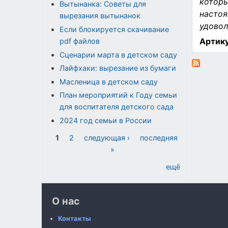
которы
Вытынанка: Советы для
настоя
вырезания вытынанок
удовол
Если блокируется скачивание
Артику
pdf файлов
Сценарии марта в детском саду
Лайфхаки: вырезание из бумаги
Масленица в детском саду
План мероприятий к Году семьи
для воспитателя детского сада
2024 год семьи в России
Страницы
1
2
следующая ›
последняя
»
ещё
О нас
Контакты