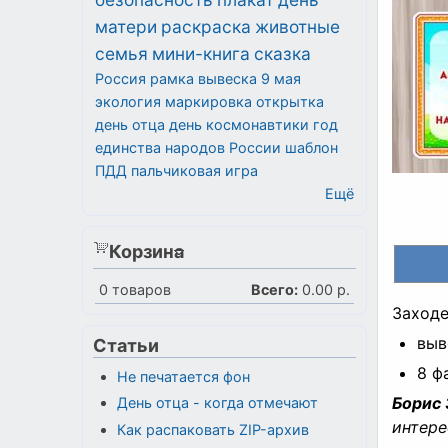
матери
раскраска
животные
семья
мини-книга
сказка
Россия
рамка
вывеска
9 мая
экология
маркировка
открытка
день отца
день космонавтики
год
единства народов России
шаблон
ПДД
пальчиковая игра
Ещё
Корзина
0
товаров
Всего:
0.00 р.
Заход
выв
Статьи
8 ф
Не печатается фон
Борис
День отца - когда отмечают
интере
Как распаковать ZIP-архив