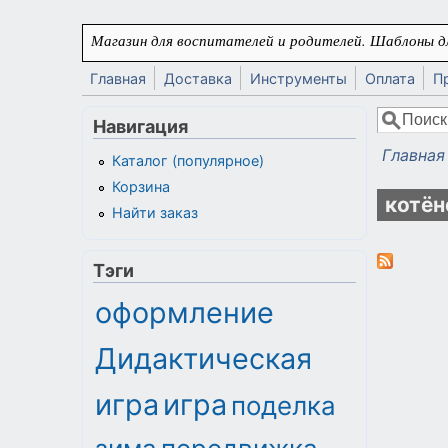
Перейти к основному содержанию
Магазин для воспитателей и родителей. Шаблоны дл
Главная
Доставка
Инструменты
Оплата
П
Поиск
Навигация
Форма
Главная
Каталог (популярное)
Вы здес
Корзина
котён
Найти заказ
Тэги
оформление
Дидактическая
игра
игра
поделка