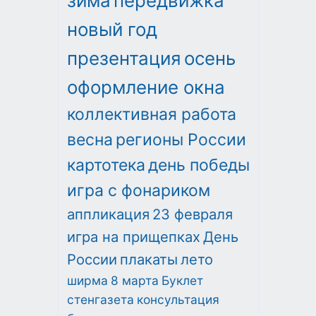
зима
передвижка
новый год
презентация
осень
оформление окна
коллективная работа
весна
регионы России
картотека
день победы
игра с фонариком
аппликация
23 февраля
игра на прищепках
День
России
плакаты
лето
ширма
8 марта
Буклет
стенгазета
консультация