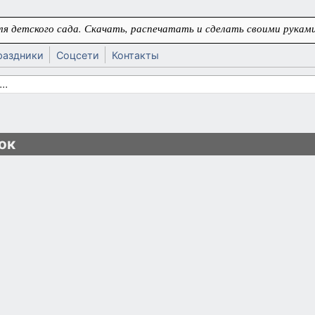
я детского сада. Скачать, распечатать и сделать своими руками
раздники
Соцсети
Контакты
 поиска
ь
ок