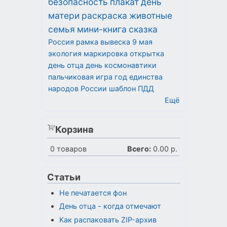
безопасность
плакат
день
матери
раскраска
животные
семья
мини-книга
сказка
Россия
рамка
вывеска
9 мая
экология
маркировка
открытка
день отца
день космонавтики
пальчиковая игра
год единства
народов России
шаблон
ПДД
Ещё
Корзина
0
товаров
Всего:
0.00 р.
Статьи
Не печатается фон
День отца - когда отмечают
Как распаковать ZIP-архив