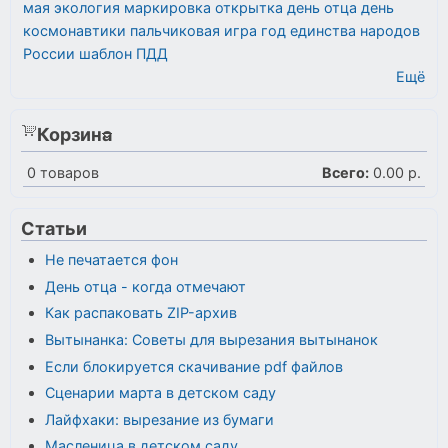
мая
экология
маркировка
открытка
день отца
день
космонавтики
пальчиковая игра
год единства народов
России
шаблон
ПДД
Ещё
Корзина
0
товаров
Всего:
0.00 р.
Статьи
Не печатается фон
День отца - когда отмечают
Как распаковать ZIP-архив
Вытынанка: Советы для вырезания вытынанок
Если блокируется скачивание pdf файлов
Сценарии марта в детском саду
Лайфхаки: вырезание из бумаги
Масленица в детском саду