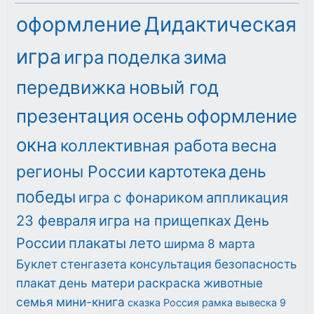
оформление
Дидактическая
игра
игра
поделка
зима
передвижка
новый год
презентация
осень
оформление
окна
коллективная работа
весна
регионы России
картотека
день
победы
игра с фонариком
аппликация
23 февраля
игра на прищепках
День
России
плакаты
лето
ширма
8 марта
Буклет
стенгазета
консультация
безопасность
плакат
день матери
раскраска
животные
семья
мини-книга
сказка
Россия
рамка
вывеска
9