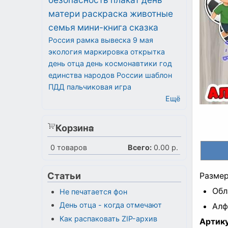
матери
раскраска
животные
семья
мини-книга
сказка
Россия
рамка
вывеска
9 мая
экология
маркировка
открытка
день отца
день космонавтики
год
единства народов России
шаблон
ПДД
пальчиковая игра
Ещё
Корзина
0
товаров
Всего:
0.00 р.
Статьи
Разме
Обл
Не печатается фон
День отца - когда отмечают
Алф
Как распаковать ZIP-архив
Артику