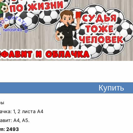
ры
ачка: 1, 2 листа А4
авит: А4, А5.
л:
2493