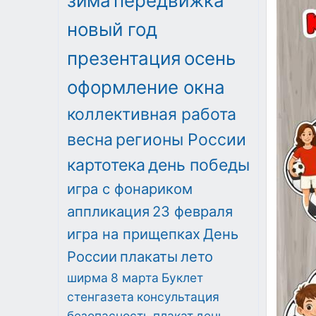
зима
передвижка
новый год
презентация
осень
оформление окна
коллективная работа
весна
регионы России
картотека
день победы
игра с фонариком
аппликация
23 февраля
игра на прищепках
День
России
плакаты
лето
ширма
8 марта
Буклет
стенгазета
консультация
безопасность
плакат
день