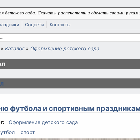
я детского сада. Скачать, распечатать и сделать своими руками
раздники
Соцсети
Контакты
 поиска
»
Каталог
»
Оформление детского сада
ь
ол
л
ню футбола и спортивным праздника
г:
Оформление детского сада
утбол
спорт