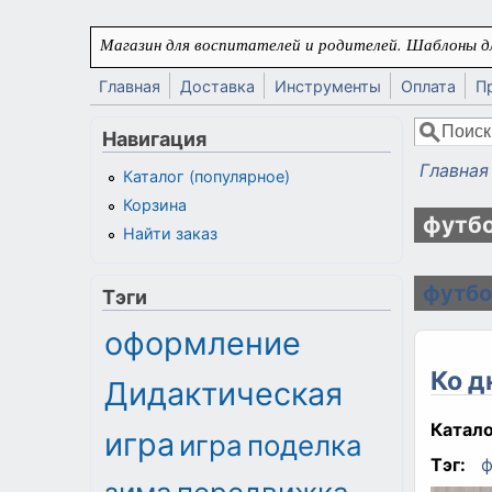
Перейти к основному содержанию
Магазин для воспитателей и родителей. Шаблоны дл
Главная
Доставка
Инструменты
Оплата
П
Поиск
Навигация
Форма
Главная
Каталог (популярное)
Вы здес
Корзина
футб
Найти заказ
футбо
Тэги
оформление
Ко д
Дидактическая
Катало
игра
игра
поделка
Тэг:
ф