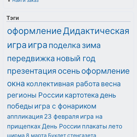
Найти заказ
Тэги
оформление
Дидактическая
игра
игра
поделка
зима
передвижка
новый год
презентация
осень
оформление
окна
коллективная работа
весна
регионы России
картотека
день
победы
игра с фонариком
аппликация
23 февраля
игра на
прищепках
День России
плакаты
лето
ширма
8 марта
Буклет
стенгазета