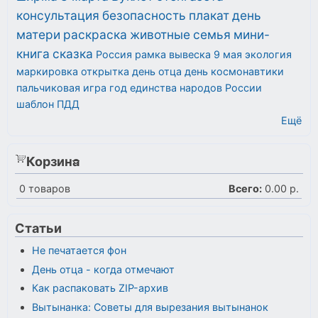
консультация
безопасность
плакат
день
матери
раскраска
животные
семья
мини-
книга
сказка
Россия
рамка
вывеска
9 мая
экология
маркировка
открытка
день отца
день космонавтики
пальчиковая игра
год единства народов России
шаблон
ПДД
Ещё
Корзина
0
товаров
Всего:
0.00 р.
Статьи
Не печатается фон
День отца - когда отмечают
Как распаковать ZIP-архив
Вытынанка: Советы для вырезания вытынанок