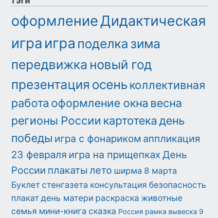
Тэги
оформление
Дидактическая
игра
игра
поделка
зима
передвижка
новый год
презентация
осень
коллективная
работа
оформление окна
весна
регионы России
картотека
день
победы
игра с фонариком
аппликация
23 февраля
игра на прищепках
День
России
плакаты
лето
ширма
8 марта
Буклет
стенгазета
консультация
безопасность
плакат
день матери
раскраска
животные
семья
мини-книга
сказка
Россия
рамка
вывеска
9