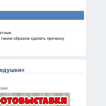
етные.
 таким образом сделать прическу
дедушки»
ушек