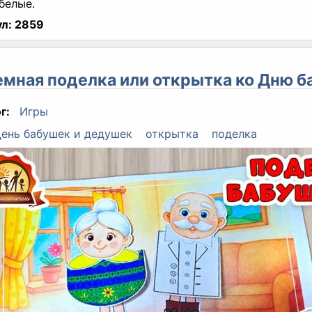
белые.
л:
2859
мная поделка или открытка ко Дню 
г:
Игры
ень бабушек и дедушек
открытка
поделка