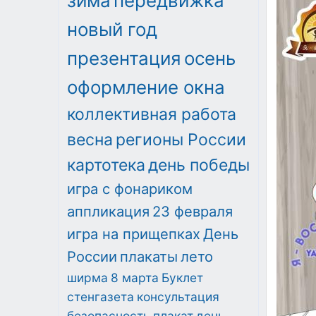
зима
передвижка
новый год
презентация
осень
оформление окна
коллективная работа
весна
регионы России
картотека
день победы
игра с фонариком
аппликация
23 февраля
игра на прищепках
День
России
плакаты
лето
ширма
8 марта
Буклет
стенгазета
консультация
безопасность
плакат
день