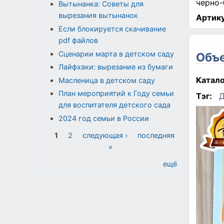
черно-
Вытынанка: Советы для
вырезания вытынанок
Артику
Если блокируется скачивание
pdf файлов
Сценарии марта в детском саду
Объе
Лайфхаки: вырезание из бумаги
Катало
Масленица в детском саду
План мероприятий к Году семьи
Тэг:
Д
для воспитателя детского сада
2024 год семьи в России
Страницы
1
2
следующая ›
последняя
»
ещё