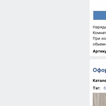
Наряды
Комнат
При из
объемн
Артику
Офо
Катало
Тэг:
б