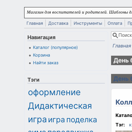
Перейти к основному содержанию
Магазин для воспитателей и родителей. Шаблоны дл
Главная
Доставка
Инструменты
Оплата
П
Поиск
Навигация
Форма
Главная
Каталог (популярное)
Вы здес
Корзина
День 
Найти заказ
День 
Тэги
оформление
Колл
Дидактическая
Катало
игра
игра
поделка
Тэг:
к