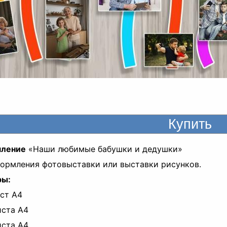
ление
«Наши любимые бабушки и дедушки»
ормления фотовыставки или выставки рисунков.
ры:
ист A4
иста A4
иста A4