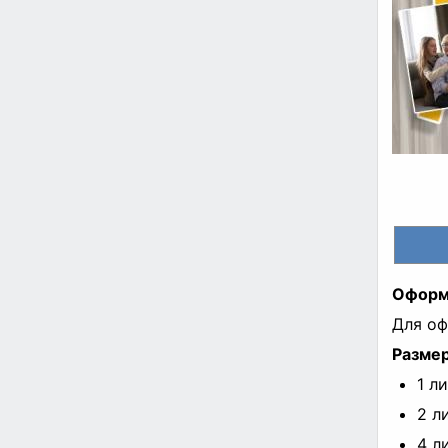
Оформ
Для оф
Разме
1 л
2 л
4 л