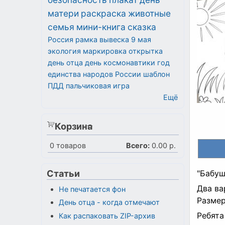
матери
раскраска
животные
семья
мини-книга
сказка
Россия
рамка
вывеска
9 мая
экология
маркировка
открытка
день отца
день космонавтики
год
единства народов России
шаблон
ПДД
пальчиковая игра
Ещё
Корзина
0
товаров
Всего:
0.00 р.
Статьи
"Бабуш
Два ва
Не печатается фон
Размеры
День отца - когда отмечают
Ребята
Как распаковать ZIP-архив