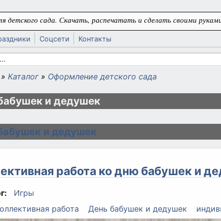
я детского сада. Скачать, распечатать и сделать своими руками
раздники
Соцсети
Контакты
 поиска
»
Каталог
»
Оформление детского сада
ь
бабушек и дедушек
бабушек и дедушек
ективная работа ко дню бабушек и д
г:
Игры
оллективная работа
День бабушек и дедушек
индив