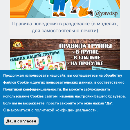
Правила поведения в раздевалке (в моделях,
для самостоятельно печати)
Продолжая использовать наш сайт, вы соглашаетесь на обработку
файлов Сookie и других пользовательских данных, в соответствии с
Политикой конфиденциальности. Вы можете заблокировать
использование Cookies сайтом, изменив настройки Вашего браузера.
Если вы не возражаете, просто закройте это окно нажав "Да".
Ознакомиться с политикой конфиденциальности.
Правила поведения в группе
Да, я согласен