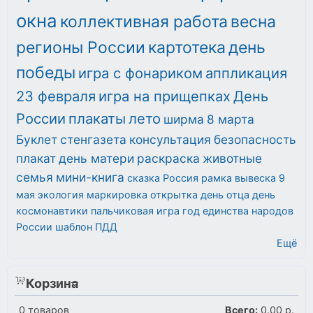
окна
коллективная работа
весна
регионы России
картотека
день
победы
игра с фонариком
аппликация
23 февраля
игра на прищепках
День
России
плакаты
лето
ширма
8 марта
Буклет
стенгазета
консультация
безопасность
плакат
день матери
раскраска
животные
семья
мини-книга
сказка
Россия
рамка
вывеска
9
мая
экология
маркировка
открытка
день отца
день
космонавтики
пальчиковая игра
год единства народов
России
шаблон
ПДД
Ещё
Корзина
0
товаров
Всего:
0.00 р.