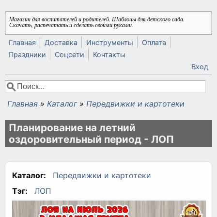
Перейти к основному содержанию
Магазин для воспитателей и родителей. Шаблоны для детского сада.
Скачать, распечатать и сделать своими руками.
Главная
Доставка
Инструменты
Оплата
Праздники
Соцсети
Контакты
Вход
Поиск
Форма поиска
Главная
»
Каталог
»
Передвижки и картотеки
Вы здесь
Планирование на летний
оздоровительный период - ЛОП
Каталог:
Передвижки и картотеки
Тэг:
ЛОП