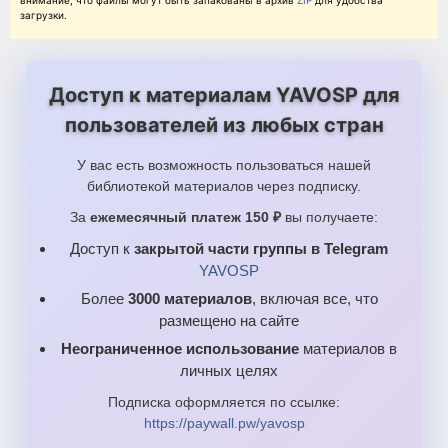
внимание, что файлы могут быть запакованы в архив
ZIP
для удобства
загрузки.
Доступ к материалам YAVOSP для
пользователей из любых стран
У вас есть возможность пользоваться нашей
библиотекой материалов через подписку.
За
ежемесячный платеж 150 ₽
вы получаете:
Доступ к
закрытой части группы в Telegram
YAVOSP
Более
3000 материалов
, включая все, что
размещено на сайте
Неограниченное использование
материалов в
личных целях
Подписка оформляется по ссылке:
https://paywall.pw/yavosp