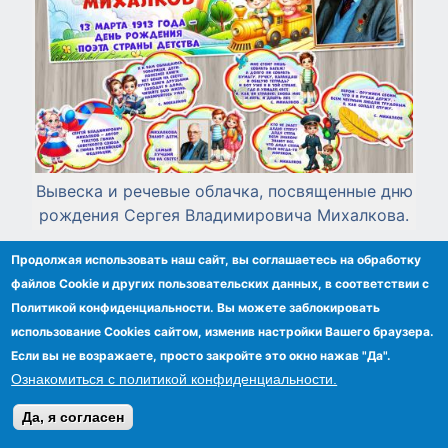
Вывеска и речевые облачка, посвященные дню
рождения Сергея Владимировича Михалкова.
Продолжая использовать наш сайт, вы соглашаетесь на обработку
файлов Сookie и других пользовательских данных, в соответствии с
Политикой конфиденциальности. Вы можете заблокировать
использование Cookies сайтом, изменив настройки Вашего браузера.
Если вы не возражаете, просто закройте это окно нажав "Да".
Ознакомиться с политикой конфиденциальности.
Да, я согласен