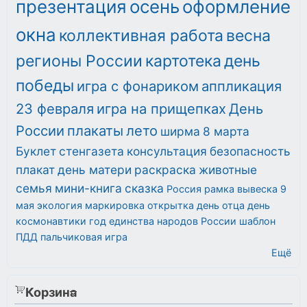
презентация
осень
оформление
окна
коллективная работа
весна
регионы России
картотека
день
победы
игра с фонариком
аппликация
23 февраля
игра на прищепках
День
России
плакаты
лето
ширма
8 марта
Буклет
стенгазета
консультация
безопасность
плакат
день матери
раскраска
животные
семья
мини-книга
сказка
Россия
рамка
вывеска
9
мая
экология
маркировка
открытка
день отца
день
космонавтики
год единства народов России
шаблон
ПДД
пальчиковая игра
Ещё
Корзина