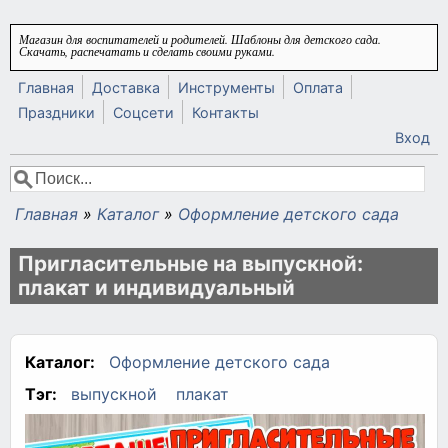
Перейти к основному содержанию
Магазин для воспитателей и родителей. Шаблоны для детского сада.
Скачать, распечатать и сделать своими руками.
Главная
Доставка
Инструменты
Оплата
Праздники
Соцсети
Контакты
Вход
Поиск
Форма поиска
Главная
»
Каталог
»
Оформление детского сада
Вы здесь
Пригласительные на выпускной:
плакат и индивидуальный
Каталог:
Оформление детского сада
Тэг:
выпускной
плакат