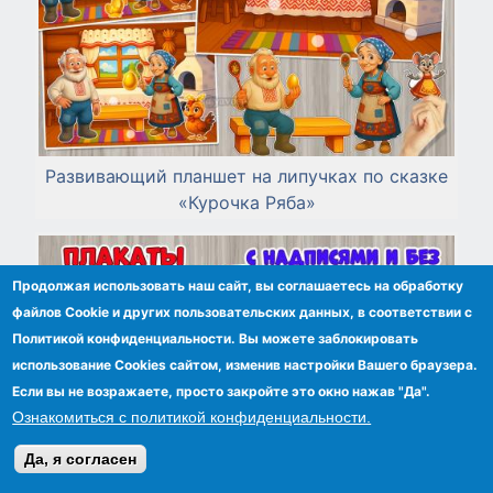
Развивающий планшет на липучках по сказке
«Курочка Ряба»
Продолжая использовать наш сайт, вы соглашаетесь на обработку
файлов Сookie и других пользовательских данных, в соответствии с
Политикой конфиденциальности. Вы можете заблокировать
использование Cookies сайтом, изменив настройки Вашего браузера.
Если вы не возражаете, просто закройте это окно нажав "Да".
Ознакомиться с политикой конфиденциальности.
Да, я согласен