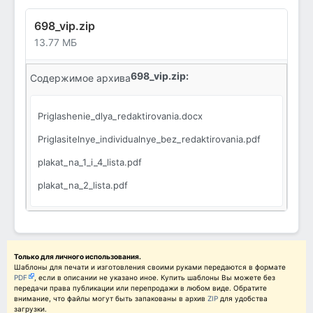
698_vip.zip
13.77 МБ
698_vip.zip:
Содержимое архива
Priglashenie_dlya_redaktirovania.docx
Priglasitelnye_individualnye_bez_redaktirovania.pdf
plakat_na_1_i_4_lista.pdf
plakat_na_2_lista.pdf
Только для личного использования.
Шаблоны для печати и изготовления своими руками передаются в формате
PDF
, если в описании не указано иное. Купить шаблоны Вы можете без
передачи права публикации или перепродажи в любом виде. Обратите
внимание, что файлы могут быть запакованы в архив
ZIP
для удобства
загрузки.