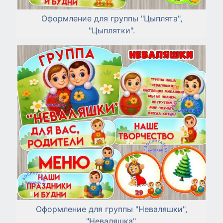
Оформление для группы "Цыплята",
"Цыплятки".
Оформление для группы "Неваляшки",
"Неваляшка".