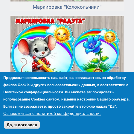
Маркировка "Колокольчики"
Продолжая использовать наш сайт, вы соглашаетесь на обработку
файлов Сookie и других пользовательских данных, в соответствии с
Политикой конфиденциальности. Вы можете заблокировать
использование Cookies сайтом, изменив настройки Вашего браузера.
Если вы не возражаете, просто закройте это окно нажав "Да".
Ознакомиться с политикой конфиденциальности.
Маркировка на шкафчики Радуга, Солнышко
Да, я согласен