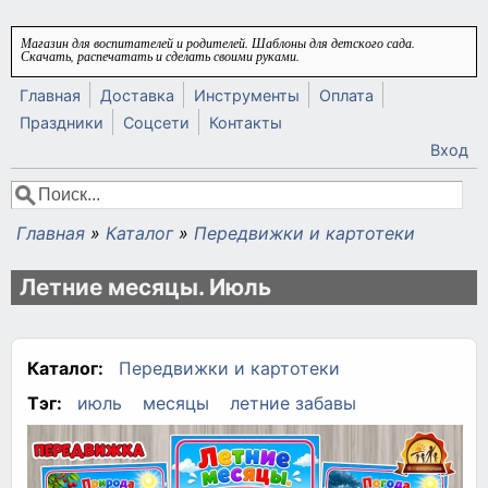
Перейти к основному содержанию
Магазин для воспитателей и родителей. Шаблоны для детского сада.
Скачать, распечатать и сделать своими руками.
Главная
Доставка
Инструменты
Оплата
Праздники
Соцсети
Контакты
Вход
Поиск
Форма поиска
Главная
»
Каталог
»
Передвижки и картотеки
Вы здесь
Летние месяцы. Июль
Каталог:
Передвижки и картотеки
Тэг:
июль
месяцы
летние забавы