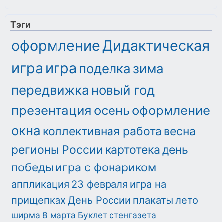
Тэги
оформление
Дидактическая
игра
игра
поделка
зима
передвижка
новый год
презентация
осень
оформление
окна
коллективная работа
весна
регионы России
картотека
день
победы
игра с фонариком
аппликация
23 февраля
игра на
прищепках
День России
плакаты
лето
ширма
8 марта
Буклет
стенгазета