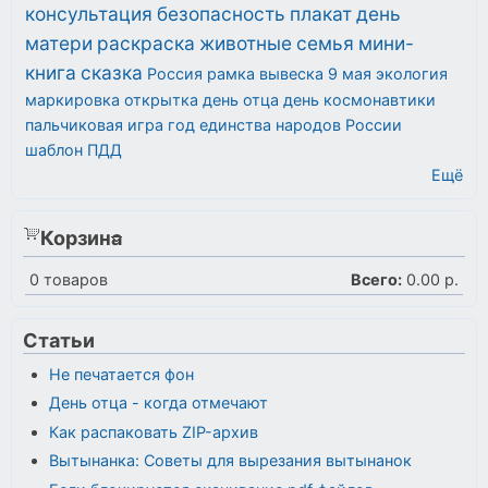
консультация
безопасность
плакат
день
матери
раскраска
животные
семья
мини-
книга
сказка
Россия
рамка
вывеска
9 мая
экология
маркировка
открытка
день отца
день космонавтики
пальчиковая игра
год единства народов России
шаблон
ПДД
Ещё
Корзина
0
товаров
Всего:
0.00 р.
Статьи
Не печатается фон
День отца - когда отмечают
Как распаковать ZIP-архив
Вытынанка: Советы для вырезания вытынанок