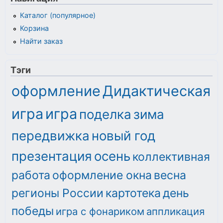
Каталог (популярное)
Корзина
Найти заказ
Тэги
оформление
Дидактическая
игра
игра
поделка
зима
передвижка
новый год
презентация
осень
коллективная
работа
оформление окна
весна
регионы России
картотека
день
победы
игра с фонариком
аппликация