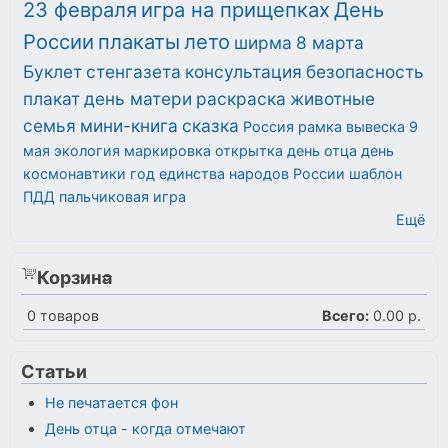
23 февраля
игра на прищепках
День
России
плакаты
лето
ширма
8 марта
Буклет
стенгазета
консультация
безопасность
плакат
день матери
раскраска
животные
семья
мини-книга
сказка
Россия
рамка
вывеска
9
мая
экология
маркировка
открытка
день отца
день
космонавтики
год единства народов России
шаблон
ПДД
пальчиковая игра
Ещё
Корзина
0
товаров
Всего:
0.00 р.
Статьи
Не печатается фон
День отца - когда отмечают