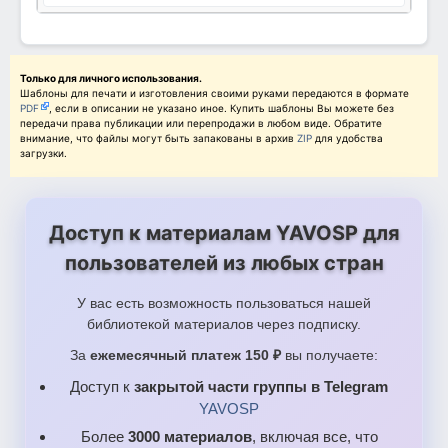
12 »πßΓ«⌐.jpg
13 ¿¡Σ«α¼áµ¿∩.jpg
14 « ñÑΓ∩σ ºáí«Γ∩Γß∩.jpg
Только для личного использования.
Шаблоны для печати и изготовления своими руками передаются в формате
PDF
, если в описании не указано иное. Купить шаблоны Вы можете без
15 »«ºñαáó½∩Ñ¼.jpg
передачи права публикации или перепродажи в любом виде. Обратите
внимание, что файлы могут быть запакованы в архив
ZIP
для удобства
2 ñ½∩ óáß α«ñ¿ΓÑ½¿.jpg
загрузки.
3 ¡áΦá úαπ»»á.jpg
4 Φ¬áΣτ¿¬¿.jpg
Доступ к материалам YAVOSP для
5 ¬α«óáΓ¬¿.jpg
пользователей из любых стран
6 »«½«ΓÑ¡τ¿¬¿.jpg
У вас есть возможность пользоваться нашей
7 αáßτÑß¬¿.jpg
библиотекой материалов через подписку.
8 ¼Ñ¡ε.jpg
За
ежемесячный платеж 150 ₽
вы получаете:
9 ßÑΓ¬á ºá¡∩Γ¿⌐.jpg
Доступ к
закрытой части группы в Telegram
YAVOSP
éºá¿¼«ñ ß« ß»Ñµ.jpg
Более
3000 материалов
, включая все, что
éºá¿¼«ñÑ⌐ßΓó¿Ñ ß α«ñ¿Γ.jpg