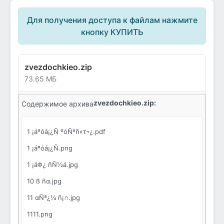
Для получения доступа к файлам нажмите
кнопку КУПИТЬ
zvezdochkieo.zip
73.65 МБ
zvezdochkieo.zip:
Содержимое архива
1 ¡áºóá¡¿Ñ ºóÑºñ«τ¬¿.pdf
1 ¡áºóá¡¿Ñ.png
1 ¡áΦ¿ ñÑ½á.jpg
10 ß ñα.jpg
11 αÑª¿¼ ñ¡∩.jpg
1111.png