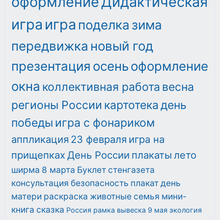
оформление
Дидактическая
игра
игра
поделка
зима
передвижка
новый год
презентация
осень
оформление
окна
коллективная работа
весна
регионы России
картотека
день
победы
игра с фонариком
аппликация
23 февраля
игра на
прищепках
День России
плакаты
лето
ширма
8 марта
Буклет
стенгазета
консультация
безопасность
плакат
день
матери
раскраска
животные
семья
мини-
книга
сказка
Россия
рамка
вывеска
9 мая
экология