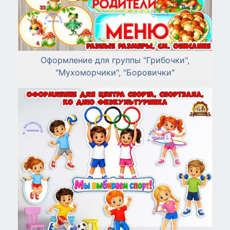
ôΓαÑ¡¡¿⌐ Σ¿½∞α.jpg
Оформление для группы "Грибочки",
"Мухоморчики", "Боровички"