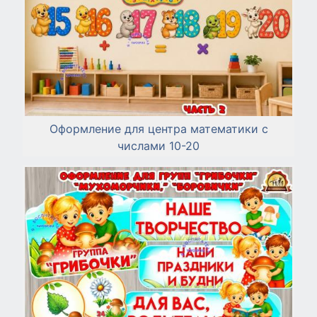
Å½á¡ «íα αáí«Γδ.jpg
Å«αΓΣ«½¿« úαπ»»δ.jpg
Åα«Γ«¬«½δ α«ñ ß«íα.jpg
Éáí«Γá ß α«ñ¿Γ.jpg
Éáí«τá∩ »α«úαá¼¼á.jpg
ÉÑª¿¼ ñ¡∩.jpg
Оформление для центра математики с
числами 10-20
æóÑñ « ñÑΓ∩σ.jpg
æóÑñ « α«ñ¿ΓÑ½∩σ.jpg
æÑΓ¬á ºá¡∩Γ¿⌐.jpg
æσ αáßßáñ¬¿ 4 ßΓ«½δ.png
æσÑ¼á αáßßáñ¬¿.jpg
ÆáíÑ½∞ »«ßÑΘ.jpg
ÆáíÑ½∞ Σ¿½∞Γαá.png
ΓÑΓαáñ∞ »α¿Ñ¼á ¿ »ÑαÑñáτ¿ ñÑΓÑ⌐.png