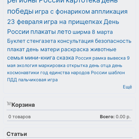
регионы России
картотека
день
победы
игра с фонариком
аппликация
23 февраля
игра на прищепках
День
России
плакаты
лето
ширма
8 марта
Буклет
стенгазета
консультация
безопасность
плакат
день матери
раскраска
животные
семья
мини-книга
сказка
Россия
рамка
вывеска
9
мая
экология
маркировка
открытка
день отца
день
космонавтики
год единства народов России
шаблон
ПДД
пальчиковая игра
Ещё
Корзина
0
товаров
Всего:
0.00 р.
Статьи