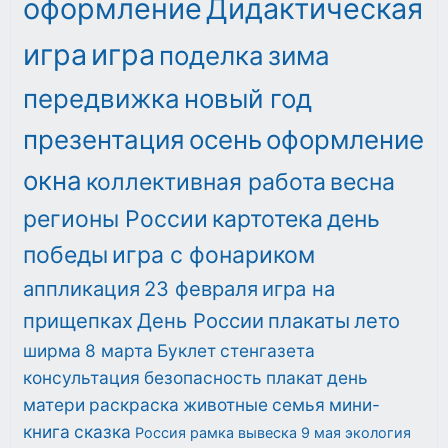
оформление
Дидактическая
игра
игра
поделка
зима
передвижка
новый год
презентация
осень
оформление
окна
коллективная работа
весна
регионы России
картотека
день
победы
игра с фонариком
аппликация
23 февраля
игра на
прищепках
День России
плакаты
лето
ширма
8 марта
Буклет
стенгазета
консультация
безопасность
плакат
день
матери
раскраска
животные
семья
мини-
книга
сказка
Россия
рамка
вывеска
9 мая
экология