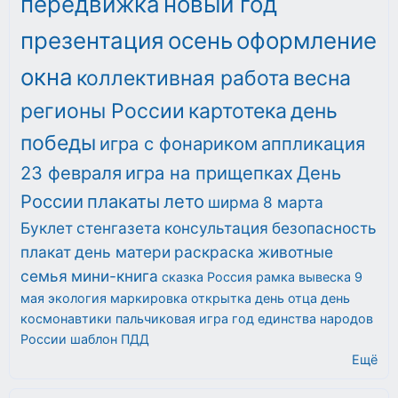
передвижка
новый год
презентация
осень
оформление
окна
коллективная работа
весна
регионы России
картотека
день
победы
игра с фонариком
аппликация
23 февраля
игра на прищепках
День
России
плакаты
лето
ширма
8 марта
Буклет
стенгазета
консультация
безопасность
плакат
день матери
раскраска
животные
семья
мини-книга
сказка
Россия
рамка
вывеска
9
мая
экология
маркировка
открытка
день отца
день
космонавтики
пальчиковая игра
год единства народов
России
шаблон
ПДД
Ещё