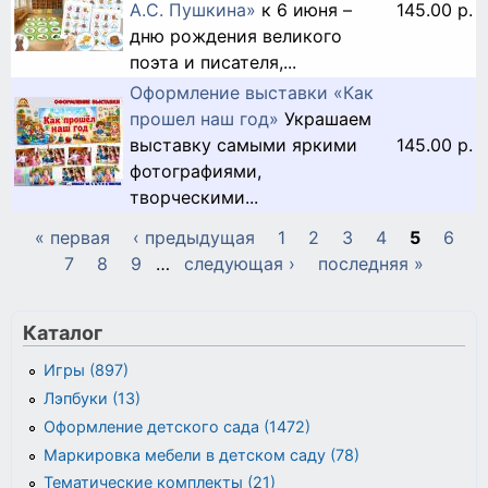
А.С. Пушкина»
к 6 июня –
145.00 р.
дню рождения великого
поэта и писателя,...
Оформление выставки «Как
прошел наш год»
Украшаем
выставку самыми яркими
145.00 р.
фотографиями,
творческими...
« первая
‹ предыдущая
1
2
3
4
5
6
Страницы
7
8
9
…
следующая ›
последняя »
Каталог
Игры (897)
Лэпбуки (13)
Оформление детского сада (1472)
Маркировка мебели в детском саду (78)
Тематические комплекты (21)