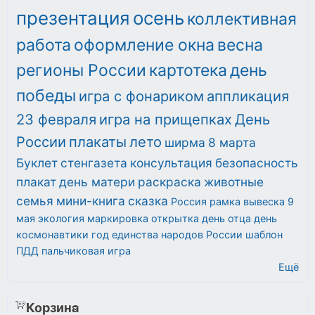
презентация
осень
коллективная
работа
оформление окна
весна
регионы России
картотека
день
победы
игра с фонариком
аппликация
23 февраля
игра на прищепках
День
России
плакаты
лето
ширма
8 марта
Буклет
стенгазета
консультация
безопасность
плакат
день матери
раскраска
животные
семья
мини-книга
сказка
Россия
рамка
вывеска
9
мая
экология
маркировка
открытка
день отца
день
космонавтики
год единства народов России
шаблон
ПДД
пальчиковая игра
Ещё
Корзина