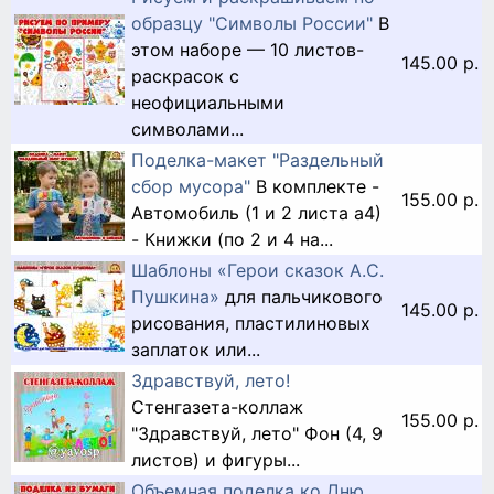
образцу "Символы России"
В
этом наборе — 10 листов-
145.00 р.
раскрасок с
неофициальными
символами...
Поделка-макет "Раздельный
сбор мусора"
В комплекте -
155.00 р.
Автомобиль (1 и 2 листа а4)
- Книжки (по 2 и 4 на...
Шаблоны «Герои сказок А.С.
Пушкина»
для пальчикового
145.00 р.
рисования, пластилиновых
заплаток или...
Здравствуй, лето!
Стенгазета-коллаж
155.00 р.
"Здравствуй, лето" Фон (4, 9
листов) и фигуры...
Объемная поделка ко Дню