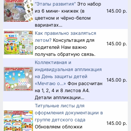
"Этапы развития"
Это набор
из 6 мини- книжек (в
145.00 р.
цветном и чёрно-белом
вариантах...
Как правильно закаляться
летом?
Консультация для
145.00 р.
родителей Нам важно
получать обратную связь.
Коллективная и
индивидуальная аппликация
на День защиты детей
145.00 р.
«Мечтаю о...»
Фон рассчитан
на 1, 2, 4 и 8 листов А4.
Детали аппликации...
Титульные листы для
оформления документации в
группе детского сада
145.00 р.
Обновляем обложки