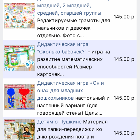
младшей, 2 младшей,
средней, старшей группы
145.00 р.
Редактируемые грамоты для
мальчиков и девочек
отдельно. Фото с...
Дидактическая игра
"Сколько бабочек?"
- игра на
развитие математических
145.00 р.
способностей Размер
карточек...
Дидактическая игра «Он и
она» для младших
дошкольников
настольный и
145.00 р.
настенный вариант (для
говорящей стены) Цель:...
Детям о Пушкине
Материал
для папки-передвижки ко
145.00 р.
дню рождения поэта и