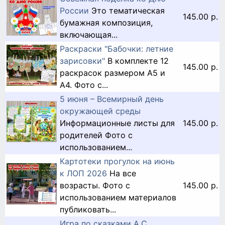
России
Это тематическая
145.00 р.
бумажная композиция,
включающая...
Раскраски "Бабочки: летние
зарисовки"
В комплекте 12
145.00 р.
раскрасок размером A5 и
A4. Фото с...
5 июня – Всемирный день
окружающей среды
Информационные листы для
145.00 р.
родителей Фото с
использованием...
Картотеки прогулок на июнь
к ЛОП 2026
На все
возрасты. Фото с
145.00 р.
использованием материалов
публиковать...
Игра по сказками А.С.