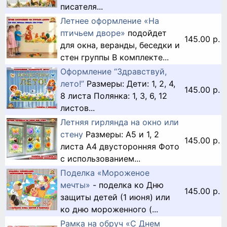
писателя...
Летнее оформление «На
птичьем дворе»
подойдет
145.00 р.
для окна, веранды, беседки и
стен группы В комплекте...
Оформление “Здравствуй,
лето!”
Размеры: Дети: 1, 2, 4,
145.00 р.
8 листа Полянка: 1, 3, 6, 12
листов...
Летняя гирлянда на окно или
стену
Размеры: А5 и 1, 2
145.00 р.
листа А4 двусторонняя Фото
с использованием...
Поделка «Мороженое
мечты»
- поделка ко Дню
145.00 р.
защиты детей (1 июня) или
ко дню мороженного (...
Рамка на обруч «С Днем