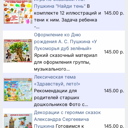
Пушкина "Найди тень"
В
комплекте 12 иллюстраций и
145.00 р.
тени к ним. Задача ребенка
-...
Оформление ко Дню
рождения А. С. Пушкина «У
Лукоморья дуб зелёный»
145.00 р.
Яркий сказочный материал
для оформления группы,
музыкального...
Лексическая тема
«Здравствуй, лето!»
Рекомендации для
145.00 р.
родителей старших
дошкольников Фото с...
Декорации с героями сказок
Александра Сергеевича
Пушкина
Готовимся к
145.00 р.