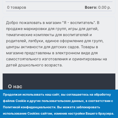
0
товаров
Всего:
0.00 р.
Добро пожаловать в магазин "Я - воспитатель". В
продаже маркировки для групп, игры для детей,
тематические комплекты для воспитателей и
родителей, лэпбуки, единое оформление для групп,
центры активности для детских садов. Товары в
магазине представлены в электронном виде для
самостоятельного изготовления и ориентированы на
детей дошкольного возраста.
О нас
Продолжая использовать наш сайт, вы соглашаетесь на обработку
Контакты
файлов Сookie и других пользовательских данных, в соответствии с
Сообщения VKontakte
Политикой конфиденциальности. Вы можете заблокировать
Политика обработки персональных данных
использование Cookies сайтом, изменив настройки Вашего браузера.
Последние публикации на сайте