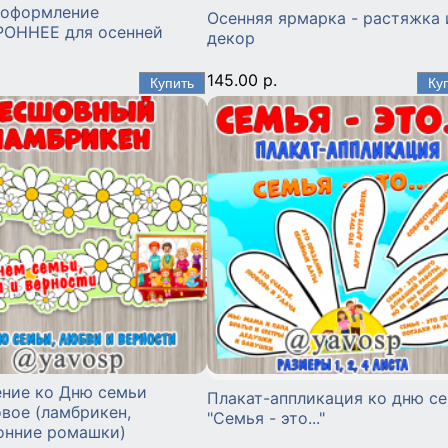
 оформление
Осенняя ярмарка - растяжка 
ОННЕЕ для осенней
декор
145.00 р.
ние ко Дню семьи
Плакат-аппликация ко дню с
вое (ламбрикен,
"Семья - это..."
онние ромашки)