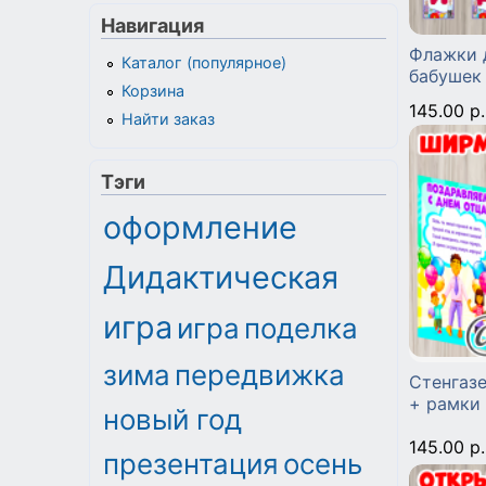
Навигация
Флажки 
Каталог (популярное)
бабушек
Корзина
145.00 р.
Найти заказ
Тэги
оформление
Дидактическая
игра
игра
поделка
зима
передвижка
Стенгаз
+ рамки
новый год
145.00 р.
презентация
осень