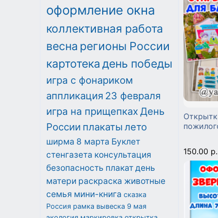
оформление окна
коллективная работа
весна
регионы России
картотека
день победы
игра с фонариком
аппликация
23 февраля
игра на прищепках
День
Открытк
России
плакаты
лето
пожилог
ширма
8 марта
Буклет
150.00 р.
стенгазета
консультация
безопасность
плакат
день
матери
раскраска
животные
семья
мини-книга
сказка
Россия
рамка
вывеска
9 мая
экология
маркировка
открытка