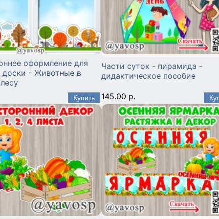
оннее оформление для
Части суток - пирамида -
 доски - Животные в
дидактическое пособие
 лесу
145.00 р.