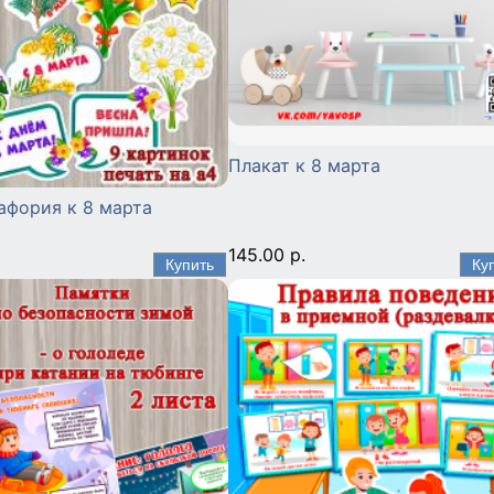
Плакат к 8 марта
афория к 8 марта
145.00 р.