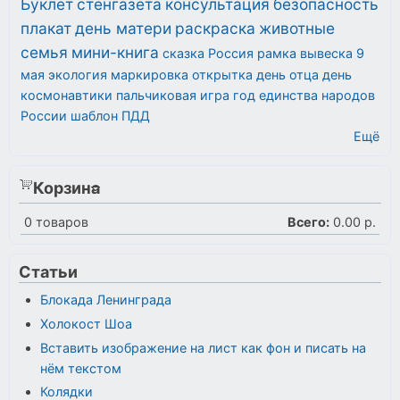
Буклет
стенгазета
консультация
безопасность
плакат
день матери
раскраска
животные
семья
мини-книга
сказка
Россия
рамка
вывеска
9
мая
экология
маркировка
открытка
день отца
день
космонавтики
пальчиковая игра
год единства народов
России
шаблон
ПДД
Ещё
Корзина
0
товаров
Всего:
0.00 р.
Статьи
Блокада Ленинграда
Холокост Шоа
Вставить изображение на лист как фон и писать на
нём текстом
Колядки