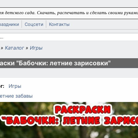
я детского сада. Скачать, распечатать и сделать своими руками
раздники
Соцсети
Контакты
 поиска
»
Каталог
»
Игры
ь
аски "Бабочки: летние зарисовки"
г:
Игры
етние забавы