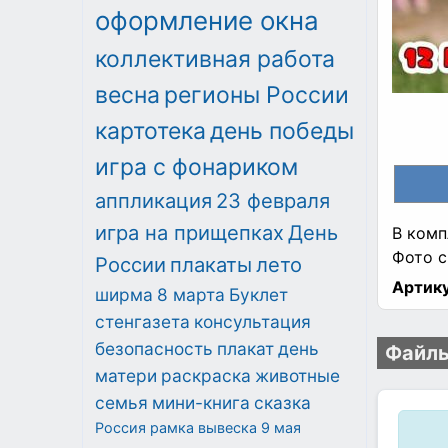
оформление окна
коллективная работа
весна
регионы России
картотека
день победы
игра с фонариком
аппликация
23 февраля
игра на прищепках
День
В комп
Фото с
России
плакаты
лето
Артику
ширма
8 марта
Буклет
стенгазета
консультация
безопасность
плакат
день
Файлы
матери
раскраска
животные
семья
мини-книга
сказка
Россия
рамка
вывеска
9 мая