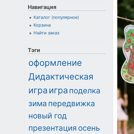
Навигация
Каталог (популярное)
Корзина
Найти заказ
Тэги
оформление
Дидактическая
игра
игра
поделка
зима
передвижка
новый год
презентация
осень