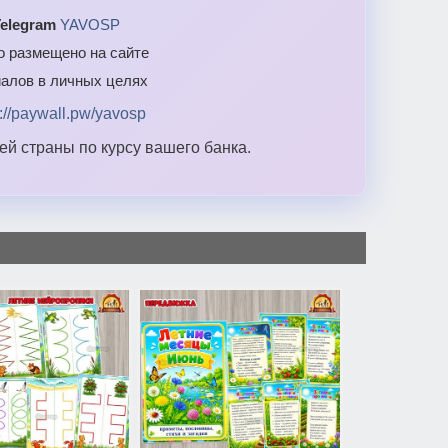
elegram
YAVOSP
то размещено на сайте
алов в личных целях
s://paywall.pw/yavosp
й страны по курсу вашего банка.