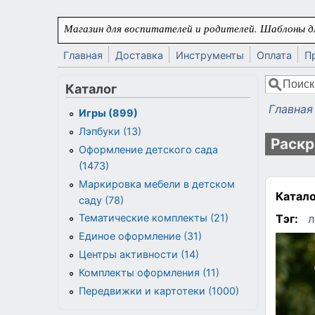
Перейти к основному содержанию
Магазин для воспитателей и родителей. Шаблоны дл
Главная
Доставка
Инструменты
Оплата
П
Поиск
Каталог
Форма
Главная
Игры (899)
Вы здес
Лэпбуки (13)
Раскр
Оформление детского сада
(1473)
Маркировка мебели в детском
Катало
саду (78)
Тэг:
л
Тематические комплекты (21)
Единое оформление (31)
Центры активности (14)
Комплекты оформления (11)
Передвижки и картотеки (1000)