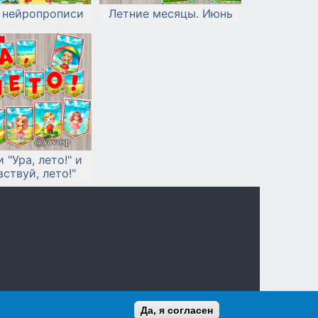
 нейропрописи
Летние месяцы. Июнь
 "Ура, лето!" и
вствуй, лето!"
Да, я согласен