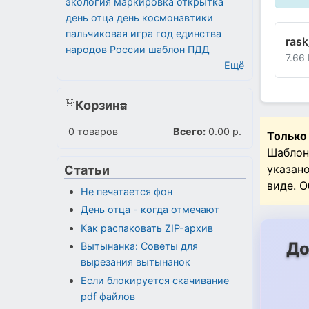
экология
маркировка
открытка
день отца
день космонавтики
пальчиковая игра
год единства
rask
народов России
шаблон
ПДД
7.66
Ещё
Корзина
0
товаров
Всего:
0.00 р.
Только
Шаблон
указан
Статьи
виде. 
Не печатается фон
День отца - когда отмечают
Как распаковать ZIP-архив
До
Вытынанка: Советы для
вырезания вытынанок
Если блокируется скачивание
pdf файлов