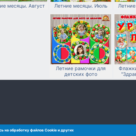
ие месяцы. Август
Летние месяцы. Июль
Летние
Летние рамочки для
Флажки
детских фото
"Здра
ь на обработку файлов Сookie и других